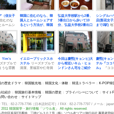
ア（信女子
韓国に住むのなら、韓
弘益大学校駅から2番、
シングルハ
住むのな
国人とルームシェアす
3番出口から歩いて10
店(梨花女
とルームシ
るという方法が、韓国
分、弘益大学校2番出口
まで2駅)
地
いう方法
語や韓国文化を体験す
から村バスが常に待機
番出口から
る近道！ ご紹介するの
しており、5分くらいか
性の階と男
はソウルの北側、「貞
かります。
弘益大学校
全に分か..
陵」にある、高麗大学
前のアパートでハウス
語学堂から20分、 最寄
メイトを募集しており
り駅の4号線・誠信女大
ます。弘益..
入口駅から1162番バス
 Yim's
イエローブリックスホ
今回は慶煕(キョンヒ)大
慶煕(キョン
で7分..
韓国に住むのな
ズナブルで
ステル
リーズナブルで
から程近いキム・ヒョ
テル『ココ
ら、韓国人とルームシ
ような雰囲
清潔、景福宮や仁寺洞
ンドンさん宅をご紹介
ル』
『ココ
ェアするという方法
ouse。 1泊
などの主要観光スポッ
いたします！
下宿先の
ル』は、慶煕
が、韓国..
トに位..
アジュンマ(おばさん)が
大学の正門
家族のように色々とと
ほ..
国の歴史ドラマ
韓国観光地
韓国文化・体験
韓流トラベラー
K-POP
|
|
|
|
お世話を焼..
会社紹介
韓国旅行基本情報
韓国の歴史
プライバシーについて
サイトF
|
|
|
|
お問い合わせ
サイトマップ
|
 : 82-2-778-7796［日本語対応可］/ FAX : 82-2-778-7797 / メール : japan
 2011 韓国留学・旅行情報「ソウル友」 All rights reserved.
)ソウル市中区多洞131番地 三徳ビル３０７号（株）ソウル友ツアー旅行会社 事業者登録番号10