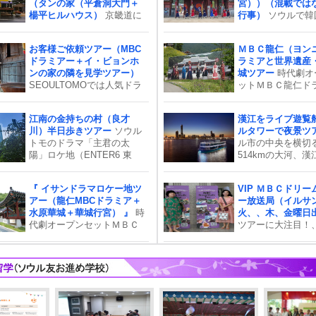
（タンの家（平倉洞大門＋
宮））（混載では
ラマファン、水原華城、行
気持ちになれる”『
のセットで撮影さ
楊平ヒルハウス）
京畿道に
行事）
ソウルで韓
宮
パ』のエステをぜ
た。ソウルから車
あるタンの家の内部はすば
びたいけれど、留
ください！
間半のところにあ
らしい。是非、ドラマの主
い人ばかりじゃな
龍仁市。敷地面積
お客様ご依頼ツアー（MBC
ＭＢＣ龍仁（ヨン
人公になりきり、「相続者
ら…と遠慮される
約43万坪もあると
ドラミアー＋イ・ビョンホ
ラミアと世界遺産
たち」のロケ地を巡ってみ
のではないでしょ
な時代劇テーマパ
ンの家の隣を見学ツアー）
城ツアー
時代劇オ
てはいかがでしょうか？ 芸
安心下さい！こち
仁ドラミア」でタ
SEOULTOMOでは人気ドラ
ットＭＢＣ龍仁ド
能人に会うツアー＋ドラマ
スは４０～６０代
ップを楽しみまし
マ「イ・サン」の世界へご
世界遺産水原華城
「相続者たち」ロケ地（タ
象にした韓国語短
案内致します！韓国で最高
になったこのツア
ンの家（平倉洞大門＋楊平
ン
江南の金持ちの村（良才
漢江をライブ遊覧
視聴率３８％を記録し、あ
大河ドラマファン
ヒルハウス）
川）半日歩きツアー
ソウル
ルタワーで夜景ツ
まりの人気に話数が追加さ
た、利川(イチョン
トモのドラマ「主君の太
ル市の中央を横切
れた話題作です！ソウルか
のところに行って
陽」ロケ地（ENTER6 東
514kmの大河、
ら車で約1時間の距離に位置
の陶磁器を作る経
灘）巡り半日 ツアー！ で
江･南漢江という
する京畿道龍仁市に2011年6
ます。
は、ドラマの舞台となった
が、河南市･南楊州
月にオープンしたＭＢＣド
『 イサンドラマロケー地ツ
VIP ＭＢＣドリ
主君の太陽」ロケ地
郡の境で合流し、
ラミアは、建物ごとに自然
アー（龍仁MBCドラミア＋
ー放送局（イルサ
（ENTER6 東灘）のロケ地
を通ります。その
さを強調するために、家具
水原華城＋華城行宮） 』
時
火、、木、金曜日
を巡ってみてはいかがでし
江(イムジンガン)
材,装飾,瓦など実際の建築資
代劇オープンセットＭＢＣ
ツアーに大注目！
ょうか？
西海(黄海)の江華
材を用いて作られていま
龍仁ドラミアと世界遺産水
に非公開のテレビ局
います。ソウル市
す。そのスケールはなんと
原華城がセットになったこ
ドリームセンター)
の場でもありデー
約４３万坪もあり、単なる
のツアーは韓国大河ドラマ
学できます。月、
トでもあり、観光
ドラマ撮影地とは違いまる
ファン必見！
は俳優さんたちの
観光スポットでも
で民俗村を連想させるほど
ィングも見れるか
を遊覧船でクルー
の広大な時代劇テーマパー
クです。｢朱蒙｣、｢イ・サ
ン｣、｢善徳女王｣、「トン