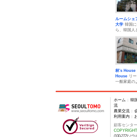
ルームシェ
大学
韓国に
ら、韓国人
ェアすると
が、韓国..
林's House
House
リー
一般家庭の
気の林\'s H
からの気..
ホーム
韓
|
流
農業交流
|
利用案内
|
顧客センター TEL
COPYRIGHT
(100-272