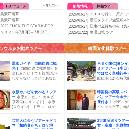
美素汗蒸幕
ＫＴＸで行く！原州（ウ
[2026/03/27]
美素汗蒸幕
漢江をライブ遊覧船＆N
[2026/03/27]
2025 CLICK THE STAR K-POP
江南の金持ちの村（良才
[2026/03/27]
２０２５年7月3日～7月13日..
南漢山城 ツアー
[2025/11/22]
通訳ガイド 自由自適に観
ＭＢＣ龍仁(ヨンイ
光！
自由自適に韓国旅行を
ミアツアー（半日
楽しみたい！でも韓国語が
ではなく単独行事
わからない...というあなた
龍仁市にある時代
は、通訳ガイドがぴった
ンセットの「ＭＢ
り！通訳ガイドはあたなの
ラミア」は韓国大
水原カルビを食べる！ツア
韓国発の高級スパ
自由自在なオリジナルの旅
ファン必見！2011
ー
水原カルビ、牛カルビ、
パ』ツアー☆ホテ
を応援します。通訳ガイド
式オープンしたＭ
京畿道(キョンギド)、水原
迎付き！
ボディケ
は半日の4時間からお申し込
ドラミアは韓国大
(スウォン)、ドラマ、ロケ
イシャルケア、頭
み可能です。ご旅行のスケ
ファン垂涎の時代
地、ＭＢＣ、龍仁ドラミ
でご体験いただき
ジュールに合わせて時間を
ンセット！｢朱蒙｣
ア、大河ドラマ、水原華城,
術で見違えるよう
ご指定下さい。旅のご相談
ン｣、｢善徳女王｣
芸能人に会うツアー＋ドラ
3大遺産巡りツアー
韓国の歴史や文化、個人旅
肌を手に入れるこ
もお気軽にどうぞ！
イ」､「霜花店」
マ「相続者たち」ロケ地
宮・宗廟・水原華
行、世界遺産、韓国大河ド
ます！“天国に行っ
の人気大河ドラマ