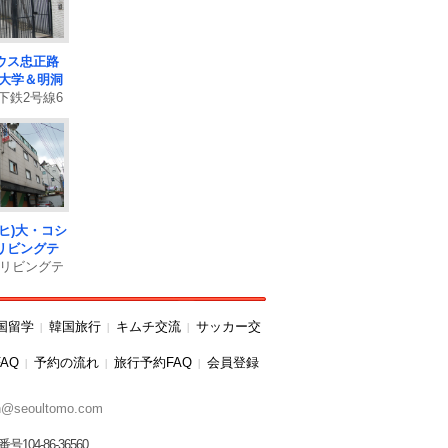
ウス忠正路
子大学＆明洞
下鉄2号線6
徒歩1分！女
性の階が完
ヒ)大・コシ
リビングテ
リビングテ
(キョンヒ)
から徒歩7分
韓国留学
韓国旅行
キムチ交流
サッカー交
|
|
|
AQ
予約の流れ
旅行予約FAQ
会員登録
|
|
|
@seoultomo.com
4-86-36560