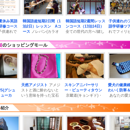
イ」､「太
夏休み英語
韓国語超短期2日間（1
韓国語短期2週間レッス
子供連れの
研修コース
泊2日）レッスン Aコ
ンコース（13泊14日）
語学研修ツ
子供連れで
ース
ノレバン(カラオ
全ての世代の方へ!嬉し
れでフィリピ
しい空港送迎
ケ)体験や梨花女子大学
い空港送迎つき！人気
い空港送迎
探訪な
天然アメジスト
アメジ
スキンアニバーサリ
愛犬の健康
US(グシュ
ストと酒に酔わないと
ー・ビューティタウン
わいく防寒
ミューカ
いう意味を持った宝石
京畿道(キョンギド)・
あなたの愛
大人気の
に水晶は六角柱..
坡州市にある大型美容
かわいい服
体験施設スキンアニバ..
てはいかがで
US(グシュ
ミューカ