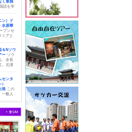
なく単独
ＪＲス
れまし
国語を学
ひご体験
で約１時
学生は若
る京畿道
いかし
はなんと
ニン）ド
方も多い
いう広大
・水原華
うか？ご
ーク「龍
ープンセ
らのコー
イムスリ
ラミアと
の方を対
ょう。
がセット
期レッス
ーは韓国
船＆Nソウ
必見！ま
アー
ソウ
)は陶磁器
る、全長
韓国伝統
漢江。北漢
験ができ
２つの河
市･楊平
ームセンタ
ソウル市
ン）
まま臨津
出発
この
へと合流し
、一般人
湾に注いで
（MBC
民の憩い
を特別見
トスポッ
水曜日に
客の必須
台本リデ
ある漢江
も。。。
ジング。