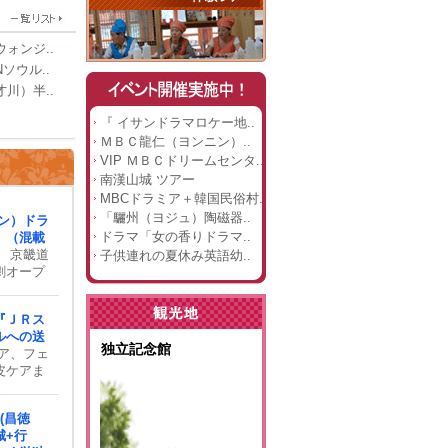
ォンジ..
ソウル..
川）半..
『 イサンドラマロケー地..
ＭＢＣ龍仁（ヨンニン）..
VIP ＭＢＣドリームセンタ..
南漢山城 ツアー
MBCドラミア＋韓国民俗村..
「驪州（ヨジュ）陶磁器..
ン）ドラ
ドラマ「女の香りドラマ..
）（混載
）
京畿道
子供連れの夏休み英語幼..
劇オープ
Ｃ龍仁ド
河ドラマ
『ＪＲス
年6月に正
ルへの送
ＢＣ龍仁
独立記念館
ア、フェ
河ドラマ
皮ケアま
劇オープ
、1回の施
、｢イ・サ
な輝くお
、「トン
(昌徳
とができ
など数多く
城+行
たような
がこちら