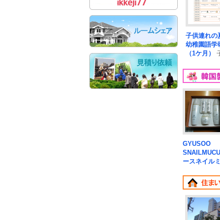
子供連れの
幼稚園語学
（1ケ月）
韓国へ!嬉
つき！お子
GYUSOO
SNAILMUC
ースネイル
ス）
日本で
GYUSOO
SNAILMUC
ースネイル
ス）は化粧..