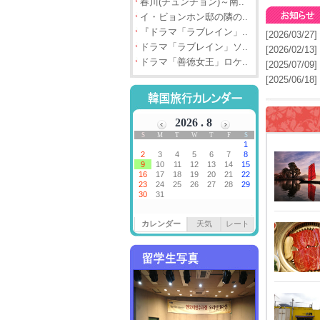
春川(チュンチョン)～南..
イ・ビョンホン邸の隣の..
『ドラマ「ラブレイン」..
[2026/03/27]
ドラマ「ラブレイン」ソ..
[2026/02/13]
ドラマ「善徳女王」ロケ..
[2025/07/09]
[2025/06/18]
カレンダー
天気
レート