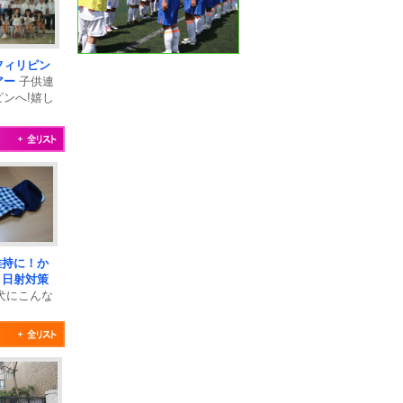
フィリピン
アー
子供連
ンへ!嬉し
つき
維持に！か
＆日射対策
犬にこんな
を着せてみ
しょうか..