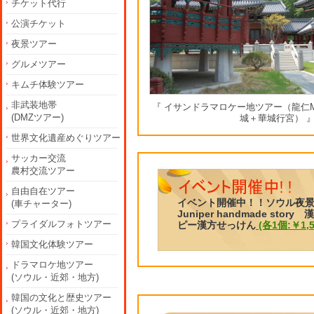
チケット代行
公演チケット
夜景ツアー
グルメツアー
キムチ体験ツアー
非武装地帯
『 イサンドラマロケー地ツアー（龍仁
(DMZツアー)
城＋華城行宮） 
世界文化遺産めぐりツアー
サッカー交流
農村交流ツアー
自由自在ツアー
イベント開催中！！ソウル夜
(車チャーター)
Juniper handmade s
プライダルフォトツアー
ピー漢方せっけん
(各1個:￥1,
韓国文化体験ツアー
ドラマロケ地ツアー
(ソウル・近郊・地方)
韓国の文化と歴史ツアー
(ソウル・近郊・地方)