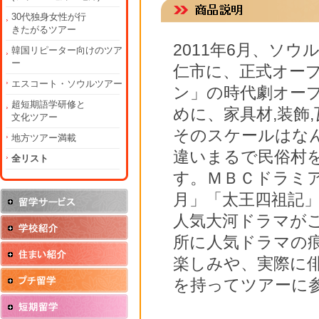
30代独身女性が行
きたがるツアー
2011年6月、ソ
韓国リピーター向けのツア
ー
仁市に、正式オー
エスコート・ソウルツアー
ン」の時代劇オー
超短期語学研修と
めに、家具材,装飾
文化ツアー
そのスケールはな
地方ツアー満載
違いまるで民俗村
全リスト
す。ＭＢＣドラミ
月」「太王四祖記
人気大河ドラマが
所に人気ドラマの
楽しみや、実際に
を持ってツアーに