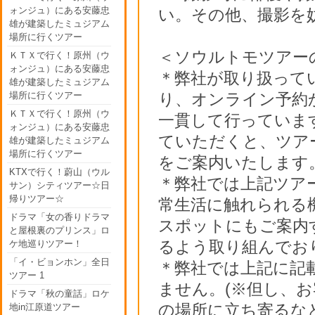
ォンジュ）にある安藤忠
い。その他、撮影を
雄が建築したミュジアム
場所に行くツアー
＜ソウルトモツアー
ＫＴＸで行く！原州（ウ
ォンジュ）にある安藤忠
＊弊社が取り扱って
雄が建築したミュジアム
場所に行くツアー
り、オンライン予約
ＫＴＸで行く！原州（ウ
一貫して行っていま
ォンジュ）にある安藤忠
ていただくと、ツア
雄が建築したミュジアム
場所に行くツアー
をご案内いたします
KTXで行く！蔚山（ウル
＊弊社では上記ツア
サン）シティツアー☆日
帰りツアー☆
常生活に触れられる
ドラマ「女の香りドラマ
スポットにもご案内
と屋根裏のプリンス」ロ
るよう取り組んでお
ケ地巡りツアー！
「イ・ビョンホン」全日
＊弊社では上記に記
ツアー 1
ません。(※但し、
ドラマ「秋の童話」ロケ
の場所に立ち寄るな
地in江原道ツアー