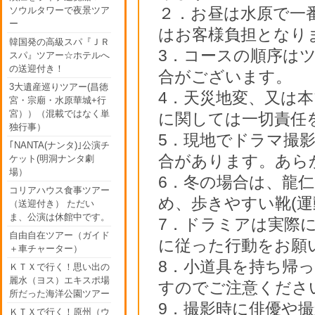
２．お昼は水原で一
ソウルタワーで夜景ツア
ー
はお客様負担となりま
韓国発の高級スパ『ＪＲ
3．コースの順序は
スパ』ツアー☆ホテルへ
の送迎付き！
合がございます。
3大遺産巡りツアー(昌徳
4．天災地変、又は
宮・宗廟・水原華城+行
宮））（混載ではなく単
に関しては一切責任
独行事）
5．現地でドラマ撮
｢NANTA(ナンタ)｣公演チ
合があります。あら
ケット(明洞ナンタ劇
場）
6．冬の場合は、龍
コリアハウス食事ツアー
め、歩きやすい靴(
（送迎付き） ただい
ま、公演は休館中です。
7．ドラミアは実際
自由自在ツアー（ガイド
に従った行動をお願
＋車チャーター）
8．小道具を持ち帰
ＫＴＸで行く！思い出の
麗水（ヨス）エキスポ場
すのでご注意くださ
所だった海洋公園ツアー
9．撮影時に俳優や
ＫＴＸで行く！原州（ウ