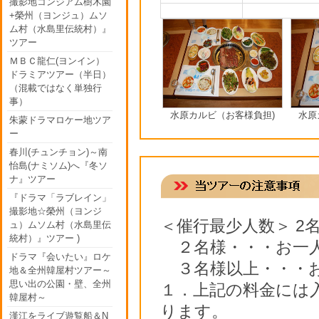
撮影地コンジアム樹木園
+榮州（ヨンジュ）ムソ
ム村（水島里伝統村）』
ツアー
ＭＢＣ龍仁(ヨンイン）
ドラミアツアー（半日）
（混載ではなく単独行
事）
水原カルビ（お客様負担)
水原
朱蒙ドラマロケー地ツア
ー
春川(チュンチョン)～南
怡島(ナミソム)へ『冬ソ
ナ』ツアー
『ドラマ「ラブレイン」
撮影地☆榮州（ヨンジ
＜催行最少人数＞ 2
ュ）ムソム村（水島里伝
統村）』ツアー )
２名様・・・お一人様
ドラマ『会いたい』ロケ
３名様以上・・・お一
地＆全州韓屋村ツアー～
思い出の公園・壁、全州
１．上記の料金には
韓屋村～
ります。
漢江をライブ遊覧船＆N