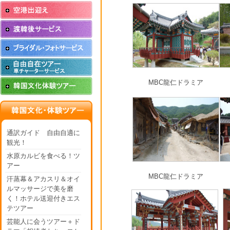
MBC龍仁ドラミア
通訳ガイド 自由自適に
観光！
水原カルビを食べる！ツ
アー
MBC龍仁ドラミア
汗蒸幕＆アカスリ＆オイ
ルマッサージで美を磨
く！ホテル送迎付きエス
テツアー
芸能人に会うツアー＋ド