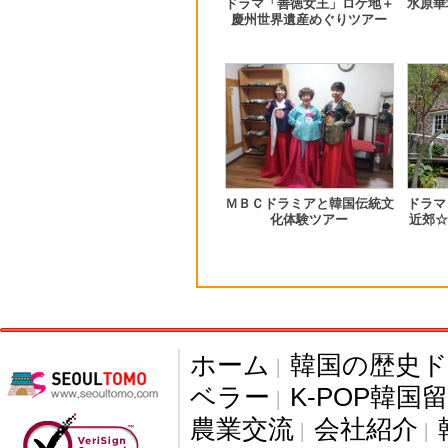
ドラマ「善徳女王」ロケ地＋
水原華
慶州世界遺産めぐりツアー
ＭＢＣドラミアと韓国伝統文
ドラマ
化体験ツアー
近郊☆
ホーム
韓国の歴史
|
ベラー
K-POP韓国
|
農業交流
会社紹介
|
|