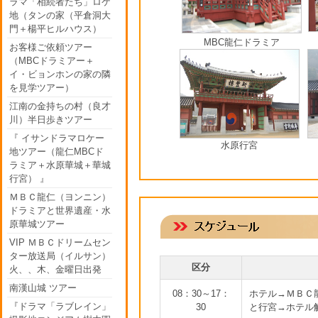
ラマ「相続者たち」ロケ
地（タンの家（平倉洞大
門＋楊平ヒルハウス）
MBC龍仁ドラミア
お客様ご依頼ツアー
（MBCドラミアー＋
イ・ビョンホンの家の隣
を見学ツアー）
江南の金持ちの村（良才
川）半日歩きツアー
『 イサンドラマロケー
水原行宮
地ツアー（龍仁MBCド
ラミア＋水原華城＋華城
行宮） 』
ＭＢＣ龍仁（ヨンニン）
ドラミアと世界遺産・水
原華城ツアー
VIP ＭＢＣドリームセン
ター放送局（イルサン）
区分
火、、木、金曜日出発
南漢山城 ツアー
08：30～17：
ホテル→ＭＢＣ
『ドラマ「ラブレイン」
30
と行宮→ホテル