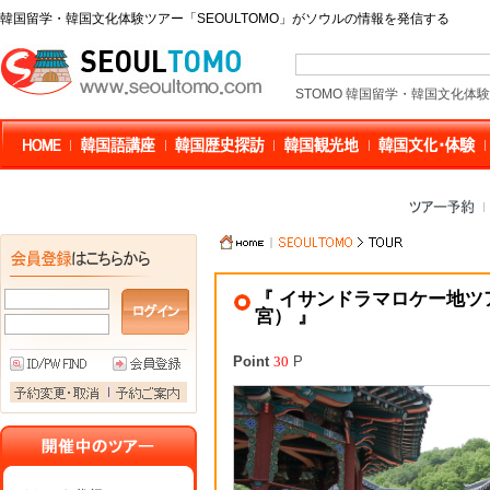
韓国留学・韓国文化体験ツアー「SEOULTOMO」がソウルの情報を発信する
STOMO 韓国留学・韓国文化体
『 イサンドラマロケー地ツ
宮） 』
Point
30
P