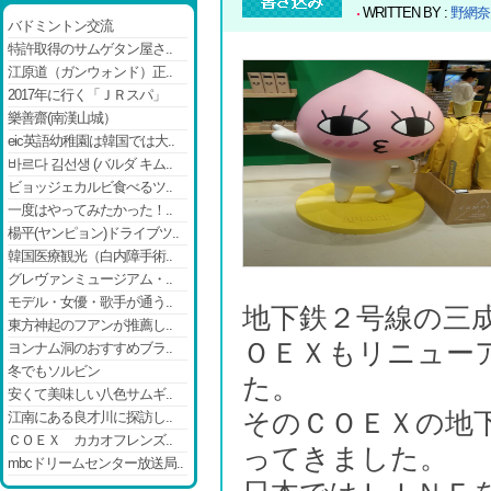
WRITTEN BY :
野網奈
バドミントン交流
特許取得のサムゲタン屋さ..
江原道（ガンウォンド）正..
2017年に行く「ＪＲスパ」
樂善齋(南漢山城）
eic英語幼稚園は韓国では大..
바르다 김선생 (バルダ キム..
ビョッジェカルビ食べるツ..
一度はやってみたかった！..
楊平(ヤンピョン)ドライブツ..
韓国医療観光（白内障手術..
グレヴァンミュージアム・..
モデル・女優・歌手が通う..
地下鉄２号線の三
東方神起のフアンが推薦し..
ＯＥＸもリニュー
ヨンナム洞のおすすめブラ..
冬でもソルビン
た。
安くて美味しい八色サムギ..
そのＣＯＥＸの地
江南にある良才川に探訪し..
ＣＯＥＸ カカオフレンズ..
ってきました。
mbcドリームセンター放送局..