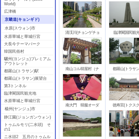
World)
広津橋
京畿道(キョンギド)
水原(スウォン)市
清渓川(チョンゲチョ
臨津閣国民観
水原華城と華城行宮
大長今テーマパーク
韓国民俗村
驪州(ヨンジュ)プレミアム
アウトレット
南山コル韓屋村（ナ
都羅山(トラサン
都羅山(トラサン)駅
都羅山(トラサン)展望台
第3トンネル
臨津閣国民観光地
水原華城と華城行宮
南大門 韓服オーダ
徳寿宮(トクスグ
楊州(ヤンジュ)市
静江園(ジョンガンウォン)
トゥムルモリ(二水頭) そ
の1
ニ水頭2 五月のトゥムル