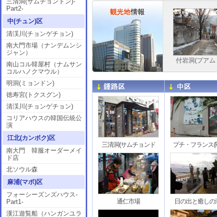
三清洞(サムチョンドン)-
Part2-
中(チュン)区
清渓川(チョンゲチョン)
南大門市場（ナンデムンシ
ジャン）
付岩洞(プアム
南山コル韓屋村（ナムサン
コルハノクマウル）
明洞(ミョンドン)
徳寿宮(トクスグン)
清渓川(チョンゲチョン)
コリアハウスの韓国伝統公
演
江北(カンボク)区
三清洞(サムチョンド
プチ・フランス(Pet
南大門 韓服オーダーメイ
ド店
北ソウル森
麻浦(マポ)区
フォーシーズンズハウス-
通仁市場
日の出と癒し
Part1-
漢江遊覧船（ハンガンユラ