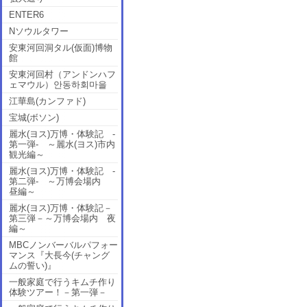
ENTER6
Nソウルタワー
安東河回洞タル(仮面)博物
館
安東河回村（アンドンハフ
ェマウル）안동하회마을
江華島(カンファド)
宝城(ボソン)
麗水(ヨス)万博・体験記 -
第一弾- ～麗水(ヨス)市内
観光編～
麗水(ヨス)万博・体験記 -
第二弾- ～万博会場内
昼編～
麗水(ヨス)万博・体験記－
第三弾－～万博会場内 夜
編～
MBCノンバーバルパフォー
マンス『大長今(チャング
ムの誓い)』
一般家庭で行うキムチ作り
体験ツアー！－第一弾－