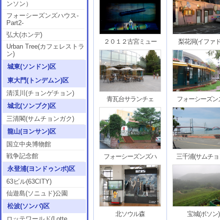
ンソン）
フォーシーズンズハウス-
Part2-
弘大(ホンデ)
２０１２古宮ミュー
梨花洞(イファド
Urban Tree(カフェレストラ
ン)
城東(ソンドン)区
東大門(トンデムン)区
清渓川(チョンゲチョン)
青瓦台サランチェ
フォーシーズン
城北(ソンブク)区
三清閣(サムチョンガク)
龍山(ヨンサン)区
国立中央博物館
戦争記念館
フォーシーズンズハ
三千浦(サムチョ
永登浦(ヨンドゥンポ)区
63ビル(63CITY)
仙遊島(ソニュド)公園
松波(ソンパ)区
北ソウル森
宝城(ボソン)
ロッテワールド(Lotte