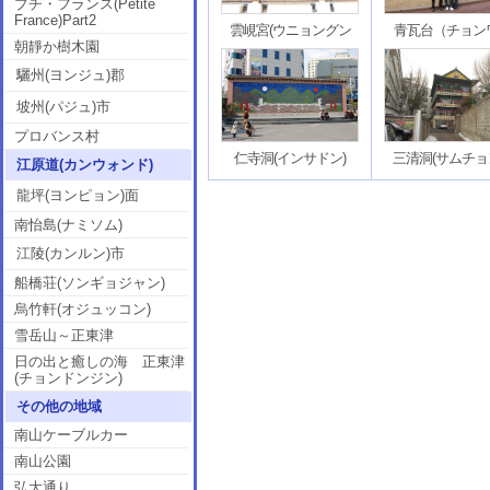
プチ・フランス(Petite
France)Part2
雲峴宮(ウニョングン
青瓦台（チョン
朝靜か樹木園
驪州(ヨンジュ)郡
坡州(パジュ)市
プロバンス村
仁寺洞(インサドン)
三清洞(サムチョ
江原道(カンウォンド)
龍坪(ヨンピョン)面
南怡島(ナミソム)
江陵(カンルン)市
船橋荘(ソンギョジャン)
烏竹軒(オジュッコン)
雪岳山～正東津
日の出と癒しの海 正東津
(チョンドンジン)
その他の地域
南山ケーブルカー
南山公園
弘大通り