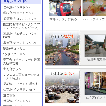
鍾路(ジョンロ)区
仁寺洞(インサドン)
雲峴宮(ウニョングン)
景福宮(キョンボックン)
大邱（テグ）にあるイ
ハヌルホス（空
ワールド
験場
国立民俗博物館（クンニプ
ミンソッパンムルグァン）
三清洞(サムチョンドン)-
Part1-
昌徳宮(チャンドックン)
宗廟(チョンミョ)
北村(ブクチョン)
青瓦台（チョンワデ）韓国
光州光日高等
大統領官邸
青瓦台サランチェ
２０１２古宮ミュージカル
『天上時計』
梨花洞(イファドン)壁画村
仁寺洞(インサドン)案内
通仁市場
仁寺洞(インサ
付岩洞(プアムドン)
案内