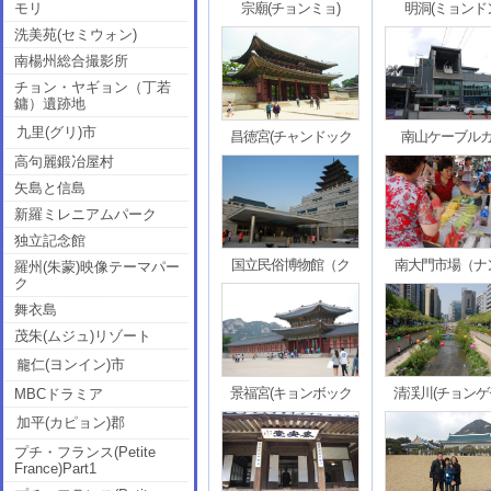
モリ
宗廟(チョンミョ)
明洞(ミョンド
洗美苑(セミウォン)
南楊州総合撮影所
チョン・ヤギョン（丁若
鏞）遺跡地
九里(グリ)市
昌徳宮(チャンドック
南山ケーブル
高句麗鍛冶屋村
矢島と信島
新羅ミレニアムパーク
独立記念館
国立民俗博物館（ク
南大門市場（ナ
羅州(朱蒙)映像テーマパー
ク
舞衣島
茂朱(ムジュ)リゾート
龍仁(ヨンイン)市
景福宮(キョンボック
清渓川(チョンゲ
MBCドラミア
加平(カピョン)郡
プチ・フランス(Petite
France)Part1