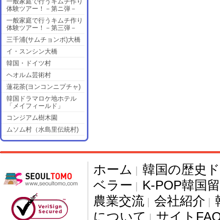
一般家庭で行うキムチ作り
体験ツアー！－第ニ弾－
一般家庭で行うキムチ作り
体験ツアー！－第三弾－
三千浦(サムチョンポ)大橋
イ・スンシン大橋
韓国・ドイツ村
ヘオルム芸術村
蓮花茶(ヨンコンニプチャ)
韓国ドラマロケ地ホテル
「メイフィールド」
コンジアム樹木園
ムソム村（水島里伝統村)
ホーム
韓国の歴史
|
ベラー
K-POP韓国
|
農業交流
会社紹介
|
|
について
サイトFA
|