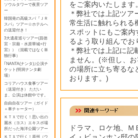
をご案内いたします
ソウルタワーで夜景ツア
ー
＊弊社では上記ツア
韓国発の高級スパ『ＪＲ
常生活に触れられる
スパ』ツアー☆ホテルへ
の送迎付き！
スポットにもご案内
3大遺産巡りツアー(昌徳
るよう取り組んでお
宮・宗廟・水原華城+行
＊弊社では上記に記
宮））（混載ではなく単
独行事）
ません。(※但し、
｢NANTA(ナンタ)｣公演チ
の場所に立ち寄るな
ケット(明洞ナンタ劇
場）
おります。)
コリアハウス食事ツアー
（送迎付き） ただい
ま、公演は休館中です。
自由自在ツアー（ガイド
＋車チャーター）
ＫＴＸで行く！思い出の
麗水（ヨス）エキスポ場
ドラマ、ロケ地、Ｍ
所だった海洋公園ツアー
イ・ビョンホン邸の
ＫＴＸで行く！原州（ウ