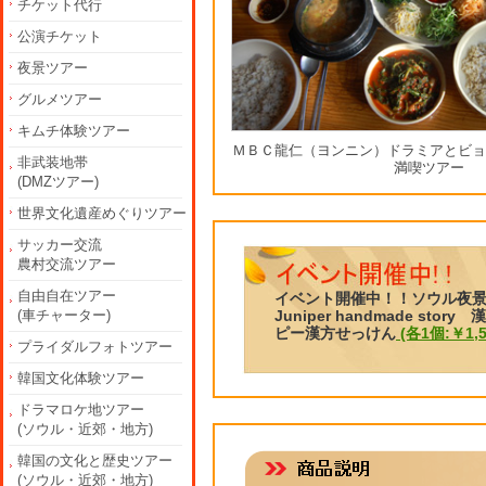
チケット代行
公演チケット
夜景ツアー
グルメツアー
キムチ体験ツアー
ＭＢＣ龍仁（ヨンニン）ドラミアとビョ
非武装地帯
満喫ツアー
(DMZツアー)
世界文化遺産めぐりツアー
サッカー交流
農村交流ツアー
自由自在ツアー
イベント開催中！！ソウル夜
(車チャーター)
Juniper handmade s
ピー漢方せっけん
(各1個:￥1,
プライダルフォトツアー
韓国文化体験ツアー
ドラマロケ地ツアー
(ソウル・近郊・地方)
韓国の文化と歴史ツアー
(ソウル・近郊・地方)