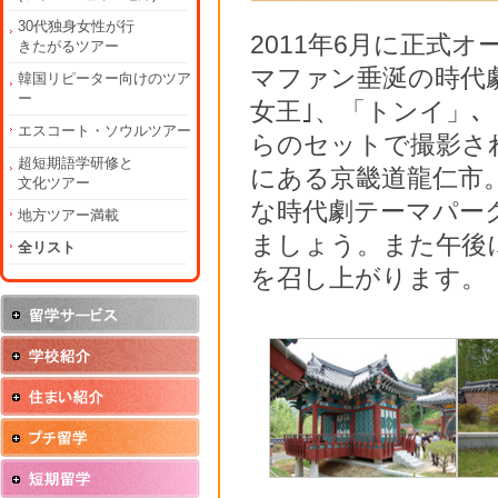
30代独身女性が行
2011年6月に正式
きたがるツアー
マファン垂涎の時代劇
韓国リピーター向けのツア
ー
女王｣、「トンイ」
エスコート・ソウルツアー
らのセットで撮影さ
超短期語学研修と
にある京畿道龍仁市
文化ツアー
な時代劇テーマパー
地方ツアー満載
ましょう。また午後
全リスト
を召し上がります。