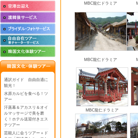
MBC龍仁ドラミア
MBC龍仁ドラミア
通訳ガイド 自由自適に
観光！
水原カルビを食べる！ツ
アー
汗蒸幕＆アカスリ＆オイ
MBC龍仁ドラミア
ルマッサージで美を磨
く！ホテル送迎付きエス
テツアー
芸能人に会うツアー＋ド