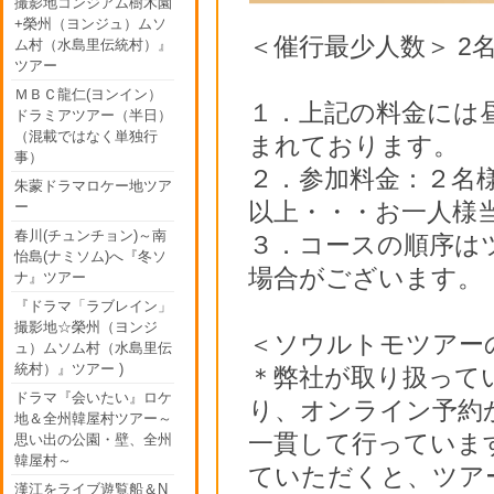
撮影地コンジアム樹木園
+榮州（ヨンジュ）ムソ
＜催行最少人数＞ 2
ム村（水島里伝統村）』
ツアー
ＭＢＣ龍仁(ヨンイン）
１．上記の料金には
ドラミアツアー（半日）
（混載ではなく単独行
まれております。
事）
２．参加料金：２名様
朱蒙ドラマロケー地ツア
以上・・・お一人様当た
ー
春川(チュンチョン)～南
３．コースの順序は
怡島(ナミソム)へ『冬ソ
場合がございます。
ナ』ツアー
『ドラマ「ラブレイン」
撮影地☆榮州（ヨンジ
＜ソウルトモツアー
ュ）ムソム村（水島里伝
統村）』ツアー )
＊弊社が取り扱って
ドラマ『会いたい』ロケ
り、オンライン予約
地＆全州韓屋村ツアー～
一貫して行っていま
思い出の公園・壁、全州
韓屋村～
ていただくと、ツア
漢江をライブ遊覧船＆N