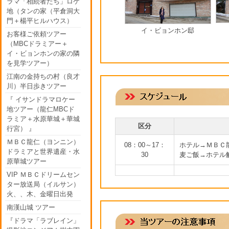
ラマ「相続者たち」ロケ
地（タンの家（平倉洞大
門＋楊平ヒルハウス）
イ・ビョンホン邸
お客様ご依頼ツアー
（MBCドラミアー＋
イ・ビョンホンの家の隣
を見学ツアー）
江南の金持ちの村（良才
川）半日歩きツアー
『 イサンドラマロケー
地ツアー（龍仁MBCド
ラミア＋水原華城＋華城
区分
行宮） 』
ＭＢＣ龍仁（ヨンニン）
08：00～17：
ホテル→ＭＢＣ
ドラミアと世界遺産・水
30
麦ご飯→ホテル
原華城ツアー
VIP ＭＢＣドリームセン
ター放送局（イルサン）
火、、木、金曜日出発
南漢山城 ツアー
『ドラマ「ラブレイン」