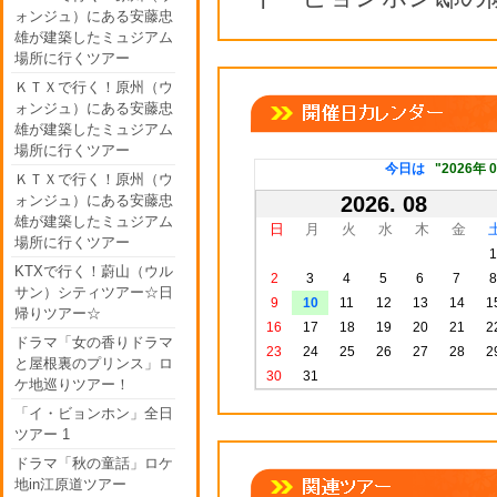
ォンジュ）にある安藤忠
雄が建築したミュジアム
場所に行くツアー
ＫＴＸで行く！原州（ウ
ォンジュ）にある安藤忠
雄が建築したミュジアム
場所に行くツアー
今日は
"2026年 
ＫＴＸで行く！原州（ウ
ォンジュ）にある安藤忠
2026. 08
雄が建築したミュジアム
日
月
火
水
木
金
場所に行くツアー
1
KTXで行く！蔚山（ウル
2
3
4
5
6
7
8
サン）シティツアー☆日
9
10
11
12
13
14
1
帰りツアー☆
16
17
18
19
20
21
2
ドラマ「女の香りドラマ
23
24
25
26
27
28
2
と屋根裏のプリンス」ロ
30
31
ケ地巡りツアー！
「イ・ビョンホン」全日
ツアー 1
ドラマ「秋の童話」ロケ
地in江原道ツアー