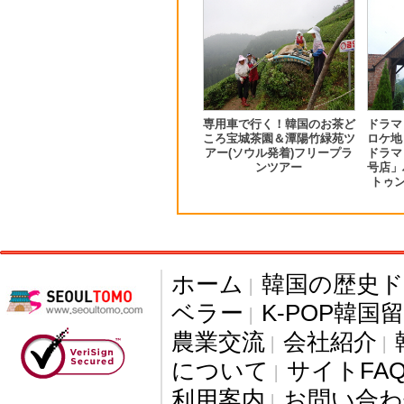
専用車で行く！韓国のお茶ど
ドラマ
ころ宝城茶園＆潭陽竹緑苑ツ
ロケ地
アー(ソウル発着)フリープラ
ドラマ
ンツアー
号店」
トゥン
ホーム
韓国の歴史
|
ベラー
K-POP韓国
|
農業交流
会社紹介
|
|
について
サイトFA
|
利用案内
お問い合わ
|