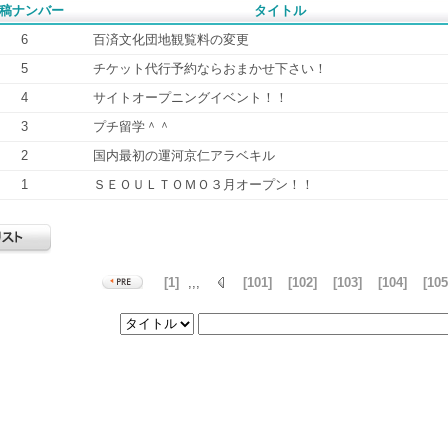
稿ナンバー
タイトル
6
百済文化団地観覧料の変更
5
チケット代行予約ならおまかせ下さい！
4
サイトオープニングイベント！！
3
プチ留学＾＾
2
国内最初の運河京仁アラベキル
1
ＳＥＯＵＬＴＯＭＯ３月オープン！！
[1]
,,,
[101]
[102]
[103]
[104]
[105