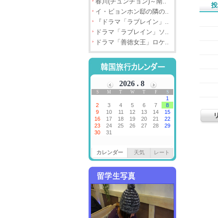
春川(チュンチョン)～南..
投
イ・ビョンホン邸の隣の..
『ドラマ「ラブレイン」..
ドラマ「ラブレイン」ソ..
ドラマ「善徳女王」ロケ..
カレンダー
天気
レート