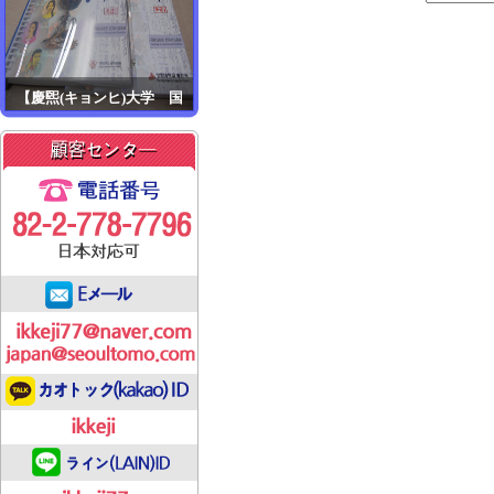
【慶煕(キョンヒ)大学 国際教..