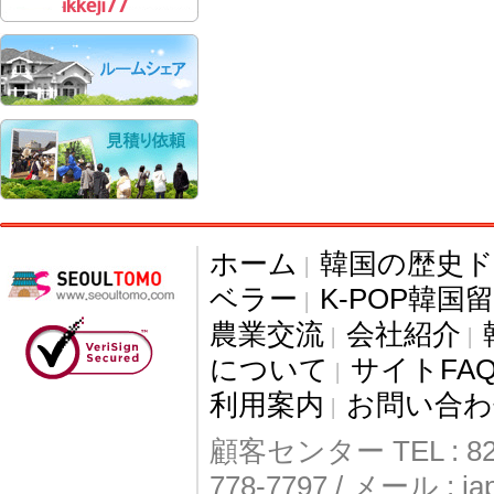
ホーム
韓国の歴史
|
ベラー
K-POP韓国
|
農業交流
会社紹介
|
|
について
サイトFA
|
利用案内
お問い合わ
|
顧客センター TEL : 82-
778-7797 / メール : j