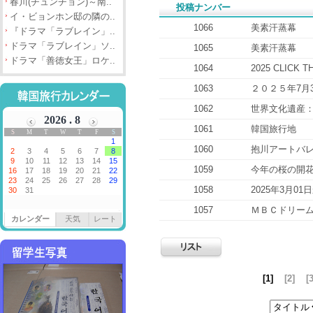
春川(チュンチョン)～南..
投稿ナンバー
イ・ビョンホン邸の隣の..
1066
美素汗蒸幕
『ドラマ「ラブレイン」..
ドラマ「ラブレイン」ソ..
1065
美素汗蒸幕
ドラマ「善徳女王」ロケ..
1064
2025 CLICK T
1063
２０２５年7月
1062
世界文化遺産
1061
韓国旅行地
1060
抱川アートバ
1059
今年の桜の開花
1058
2025年3月0
1057
ＭＢＣドリー
カレンダー
天気
レート
[1]
[2]
[3