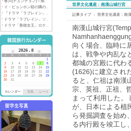
春川(チュンチョン)～南..
世界文化遺産：南漢山城行宮
イ・ビョンホン邸の隣の..
『ドラマ「ラブレイン」..
記事タイプ ： 世界文化遺産：南
ドラマ「ラブレイン」ソ..
ドラマ「善徳女王」ロケ..
南漢山城行宮(Temporar
Namhanhaen
向く場合、臨時に
は、戦争や内乱な
都城の宮殿に代わ
(1626)に建立さ
ると、仁祖は南漢
宗、英祖、正祖、
カレンダー
天気
レート
まって利用した。 
が、日本による植民
ら発掘調査を始め、
る内行殿を竣工し、