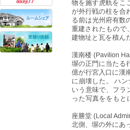
物を施す虎軌をこ
が外行戦の柱を合
る前は光州府有数の
重建されたもので
建物址と瓦を積ん
漢南楼 (Pavili
塀の正門に当たる行
億が行宮入口に漢
に崩壊した。 ハン
いう意味で、フランス領
った写真ををもとに
座勝堂 (Local Admin
北側、塀の外にあ