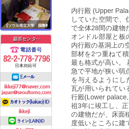
内行殿 (Upper Pa
していた空間で、仁
【ソウル市立大学 国際教育院..
で全体28間の建物
オンドル部屋と板
内行殿の基洞上の
部材を2つ重ねて
最も格式が高い。
急で平地が狭い弱
を与えるようにし
瓦が用いられている
行殿(Lower pal
祖3年に竣工し、正
の建物だが、床面
度低いところに建