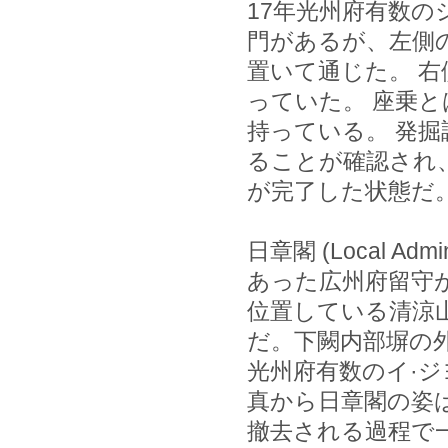
17年光州府有数の
門があるが、左側
置いて通じた。 
っていた。 座乗
持っている。 発
ることが確認され
が完了した状態だ
日章閣 (Local Admin
あった広州府留守
位置している清涼
だ。下闕内部塀の
光州府有数のイ·ジ
真から日章閣の姿
撤去される過程で