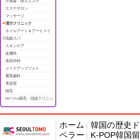
汗蒸幕・韓方エステ
エステサロン
マッサージ
漢方クリニック
ネイルアート＆アートメイ
ク
高級スパ
スキンケア
皮膚科
美容外科
メイクアップフォト
審美歯科
美容室
植毛
•かつら•脱毛・頭皮クリニッ
ク
ホーム
韓国の歴史
|
ベラー
K-POP韓国
|