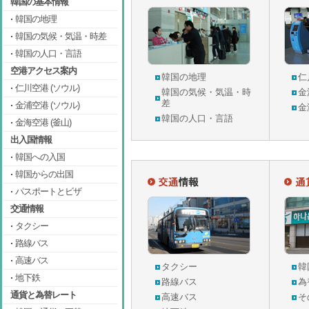
韓国の基本情報
韓国の地理
韓国の気候・気温・時差
韓国の人口・言語
空港アクセス案内
韓国の地理
仁
仁川空港 (ソウル)
韓国の気候・気温・時
金
差
金浦空港 (ソウル)
金
韓国の人口・言語
金海空港 (釜山)
出入国情報
韓国への入国
韓国からの出国
パスポートとビザ
交通情報
タクシー
路線バス
高速バス
タクシー
韓
地下鉄
路線バス
為
通貨と為替レート
高速バス
そ