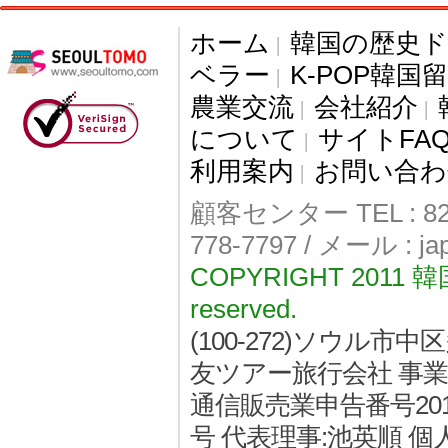
ホーム
韓国の歴史
|
ベラー
K-POP韓国
|
農業交流
会社紹介
|
|
について
サイトFA
|
利用案内
お問い合わ
|
顧客センター TEL : 82-
778-7797 / メール : j
COPYRIGHT 2011
reserved.
(100-272)ソウル
友ツアー旅行会社 事業者登
通信販売業申告番号2011
号 代表理事:池英順 