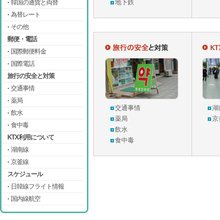
韓国の通貨と両替
地下鉄
為替レート
その他
郵便・電話
国際郵便料金
国際電話
旅行の安全と対策
交通事情
薬局
交通事情
湖
飲水
薬局
京
食中毒
飲水
KTX利用について
食中毒
湖南線
京釜線
スケジュール
日韓線フライト情報
国内線航空