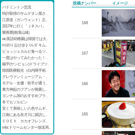
投稿ナンバー
イメージ
バドミントン交流
特許取得のサムゲタン屋さ..
江原道（ガンウォンド）正..
168
2017年に行く「ＪＲスパ」
樂善齋(南漢山城）
eic英語幼稚園は韓国では大..
바르다 김선생 (バルダ キム..
ビョッジェカルビ食べるツ..
167
一度はやってみたかった！..
楊平(ヤンピョン)ドライブツ..
韓国医療観光（白内障手術..
グレヴァンミュージアム・..
モデル・女優・歌手が通う..
166
東方神起のフアンが推薦し..
ヨンナム洞のおすすめブラ..
冬でもソルビン
安くて美味しい八色サムギ..
165
江南にある良才川に探訪し..
ＣＯＥＸ カカオフレンズ..
mbcドリームセンター放送局..