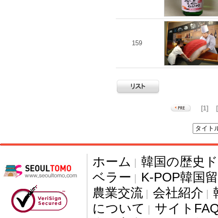
159
[1]
ホーム
韓国の歴史
|
ベラー
K-POP韓国
|
農業交流
会社紹介
|
|
について
サイトFA
|