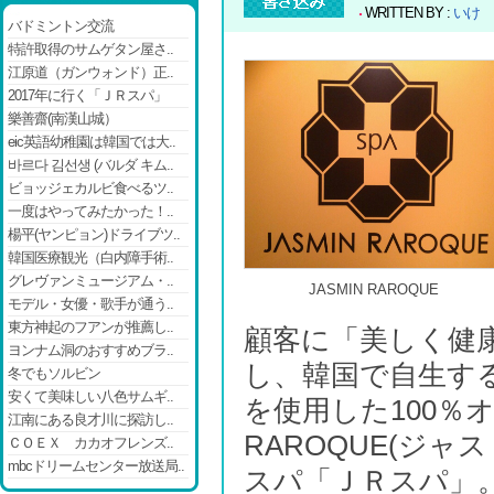
WRITTEN BY :
いけ
バドミントン交流
特許取得のサムゲタン屋さ..
江原道（ガンウォンド）正..
2017年に行く「ＪＲスパ」
樂善齋(南漢山城）
eic英語幼稚園は韓国では大..
바르다 김선생 (バルダ キム..
ビョッジェカルビ食べるツ..
一度はやってみたかった！..
楊平(ヤンピョン)ドライブツ..
韓国医療観光（白内障手術..
グレヴァンミュージアム・..
JASMIN RAROQUE
モデル・女優・歌手が通う..
東方神起のフアンが推薦し..
顧客に「美しく健
ヨンナム洞のおすすめブラ..
し、韓国で自生す
冬でもソルビン
安くて美味しい八色サムギ..
を使用した100％オ
江南にある良才川に探訪し..
RAROQUE(ジ
ＣＯＥＸ カカオフレンズ..
mbcドリームセンター放送局..
スパ「ＪＲスパ」。「