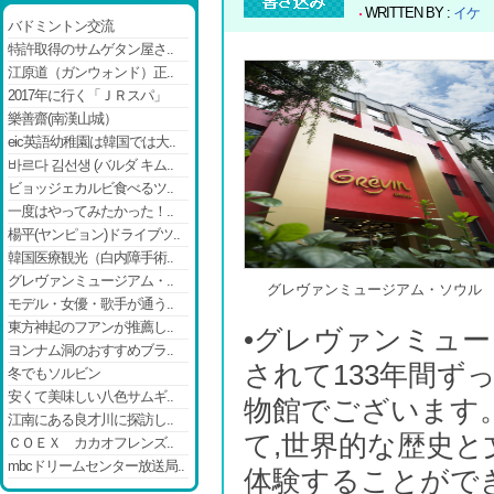
WRITTEN BY :
イケ
バドミントン交流
特許取得のサムゲタン屋さ..
江原道（ガンウォンド）正..
2017年に行く「ＪＲスパ」
樂善齋(南漢山城）
eic英語幼稚園は韓国では大..
바르다 김선생 (バルダ キム..
ビョッジェカルビ食べるツ..
一度はやってみたかった！..
楊平(ヤンピョン)ドライブツ..
韓国医療観光（白内障手術..
グレヴァンミュージアム・..
グレヴァンミュージアム・ソウル
モデル・女優・歌手が通う..
東方神起のフアンが推薦し..
•グレヴァンミュー
ヨンナム洞のおすすめブラ..
されて133年間
冬でもソルビン
安くて美味しい八色サムギ..
物館でございます
江南にある良才川に探訪し..
て,世界的な歴史
ＣＯＥＸ カカオフレンズ..
mbcドリームセンター放送局..
体験することがで