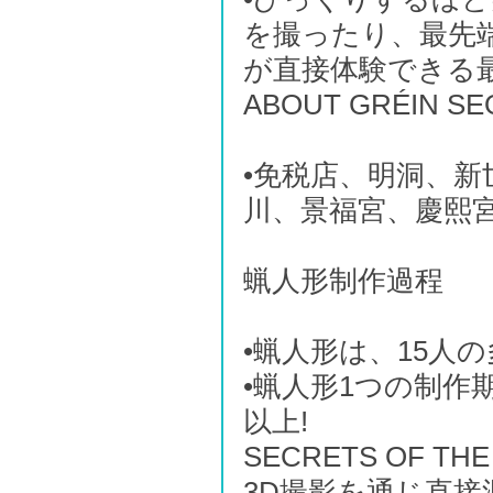
を撮ったり、最先
が直接体験できる
ABOUT GRÉIN
•免税店、明洞、
川、景福宮、慶熙
蝋人形制作過程
•蝋人形は、15人
•蝋人形1つの制作期
以上!
SECRETS OF THE
3D撮影を通じ直接測定し