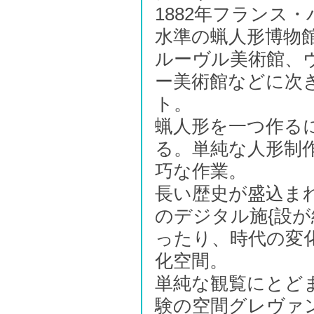
1882年フランス
水準の蝋人形博物
ルーヴル美術館、
ー美術館などに次
ト。
蝋人形を一つ作る
る。単純な人形制
巧な作業。
長い歴史が盛込ま
のデジタル施{設
ったり、時代の変
化空間。
単純な観覧にとど
験の空間グレヴァ