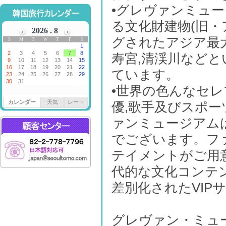
•グレヴァンミュ
る文化財建物(旧
グされたアジア最大
寿宮,清渓川などと
ています。
•世界の色んなセ
カレンダー
天気
レート
優,歌手及びスポ
ァンミュージアム
でございます。フ
テイメントがご用
代的な文化コンテ
差別化されたVIP
グレヴァン・ミュ