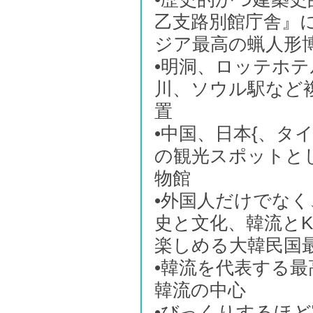
乙支路別館庁舎』に
ジア最高の蝋人形
•明洞、ロッテホ
川、ソウル駅など
置
•中国、日本{、
の観光スポットと
物館
•外国人だけでな
史と文化、韓流とK
楽しめる大韓民国
•韓流を代表する
韓流の中心
•びっくりするほ