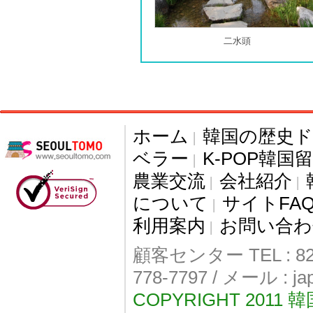
二水頭
ホーム
韓国の歴史
|
ベラー
K-POP韓国
|
農業交流
会社紹介
|
|
について
サイトFA
|
利用案内
お問い合わ
|
顧客センター TEL : 82-
778-7797 / メール : j
COPYRIGHT 2011