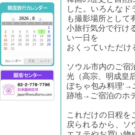
した。いろんなド
も撮影場所として
小旅行気分で行け
い一日を
おくっていただけ
カレンダー
天気
レート
ソウル市内のご宿
光（高宗、明成皇
ぼちゃ包み料理'→
跡地→ご宿泊のホ
これだけの日程を
戻られるから、ソ
エステやお買い物