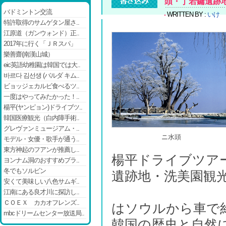
頭・丁若鏞遺跡
バドミントン交流
WRITTEN BY :
いけ
特許取得のサムゲタン屋さ..
江原道（ガンウォンド）正..
2017年に行く「ＪＲスパ」
樂善齋(南漢山城）
eic英語幼稚園は韓国では大..
바르다 김선생 (バルダ キム..
ビョッジェカルビ食べるツ..
一度はやってみたかった！..
楊平(ヤンピョン)ドライブツ..
韓国医療観光（白内障手術..
グレヴァンミュージアム・..
ニ水頭
モデル・女優・歌手が通う..
東方神起のフアンが推薦し..
楊平ドライブツア
ヨンナム洞のおすすめブラ..
冬でもソルビン
遺跡地・洗美園観光
安くて美味しい八色サムギ..
江南にある良才川に探訪し..
ＣＯＥＸ カカオフレンズ..
はソウルから車で
mbcドリームセンター放送局..
韓国の歴史と自然