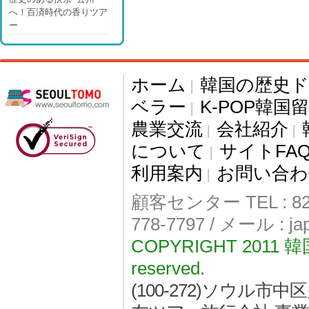
へ！百済時代の香りツア
ー
ホーム
韓国の歴史
|
ベラー
K-POP韓国
|
農業交流
会社紹介
|
|
について
サイトFA
|
利用案内
お問い合わ
|
顧客センター TEL : 82-
778-7797 / メール : j
COPYRIGHT 2011
reserved.
(100-272)ソウル