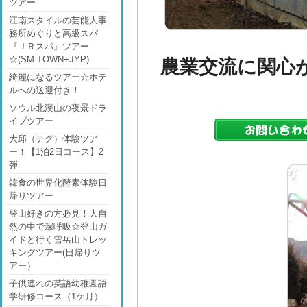
ツアー
江南スタイルの芸能人事
務所めぐりと高級スパ
『ＪＲスパ』ツアー
☆(SM TOWN+JYP)
農業交流に関心
綺麗になるツアー☆ホテ
ルへの送迎付き！
ソウル北漢山の夜景ドラ
イブツアー
大邱（テグ）体験ツア
ー！【1泊2日コース】2
弾
韓食の世界化酵素体験日
帰りツアー
登山好きの方必見！大自
然の中で深呼吸☆登山ガ
イドと行く雪岳山トレッ
キングツアー(日帰りツ
アー）
子供連れの英語幼稚園語
学研修コース（1ケ月）