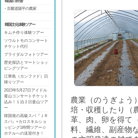
韓国の田舎
京畿道陽平の農家
韓国文化体験ツアー
キムチ作り体験ツアー
ソウルトモのコンサート
チケット代行
プライダルフォトツアー
歴史探訪とマートショッ
ピングツアー
江華島（カンファド）日
帰りツアー
2023年5月27日アイドル
釜山コンサートチケット
農業（のうぎょう
込み！１泊２日釜山ツア
ー
培・収穫したり（
韓国発の高級スパ『ＪＲ
革、肉、卵を得て
スパ』+カロスキルショ
ッピング1時間ツアー☆
料、繊維、副産物
ホテルへの送迎付き！