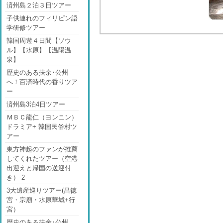
済州島２泊３日ツアー
子供連れのフィリピン語
学研修ツアー
韓国周遊４日間【ソウ
ル】【水原】【温陽温
泉】
歴史のある扶余･公州
へ！百済時代の香りツア
ー
済州島3泊4日ツアー
ＭＢＣ龍仁（ヨンニン）
ドラミア+ 韓国民俗村ツ
アー
東方神起のファンが推薦
してくれたツアー（空港
出迎えと帰国の送迎付
き） 2
3大遺産巡りツアー(昌徳
宮・宗廟・水原華城+行
宮）
歴史のある扶余･公州