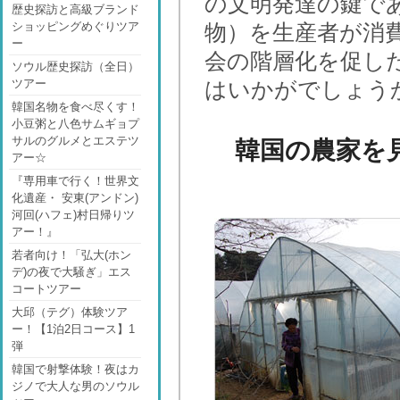
の文明発達の鍵で
歴史探訪と高級ブランド
ショッピングめぐりツア
物）を生産者が消
ー
会の階層化を促し
ソウル歴史探訪（全日）
ツアー
はいかがでしょう
韓国名物を食べ尽くす！
小豆粥と八色サムギョプ
サルのグルメとエステツ
韓国の農家を
アー☆
『専用車で行く！世界文
化遺産・ 安東(アンドン)
河回(ハフェ)村日帰りツ
アー！』
若者向け！「弘大(ホン
デ)の夜で大騒ぎ」エス
コートツアー
大邱（テグ）体験ツア
ー！【1泊2日コース】1
弾
韓国で射撃体験！夜はカ
ジノで大人な男のソウル